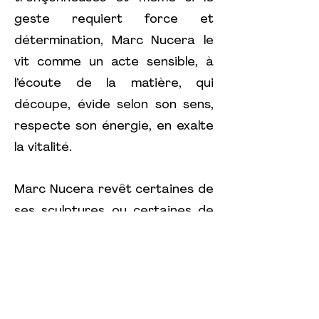
geste requiert force et
détermination, Marc Nucera le
vit comme un acte sensible, à
l’écoute de la matière, qui
découpe, évide selon son sens,
respecte son énergie, en exalte
la vitalité.
Marc Nucera revêt certaines de
ses sculptures ou certaines de
leurs parties, d’une « peau » ou
d’un drapé obtenu par de fines
entailles, long travail de patience
et de concentration. Ce sont
des effets de plis, de creux qui,